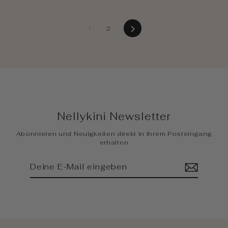
Weiter
1
2
Nellykini Newsletter
Abonnieren und Neuigkeiten direkt in Ihrem Posteingang
erhalten
Deine
Abonnieren
E-
Mail
eingeben