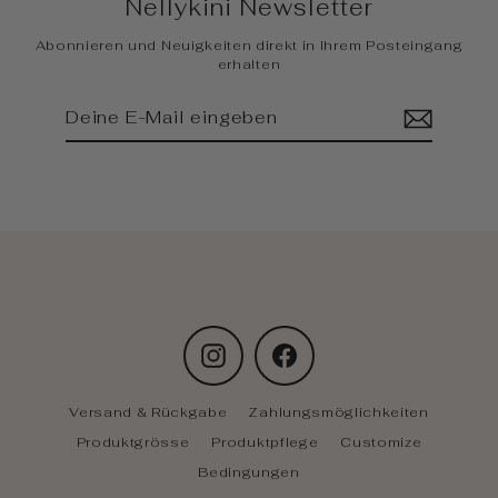
Nellykini Newsletter
Abonnieren und Neuigkeiten direkt in Ihrem Posteingang
erhalten
Deine
Abonnieren
E-
Mail
eingeben
Instagram
Facebook
Versand & Rückgabe
Zahlungsmöglichkeiten
Produktgrösse
Produktpflege
Customize
Bedingungen