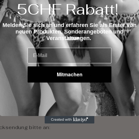
5CHF Rabatt!
r Ihre Rücksendung nur dann annehmen können, wenn s
agen und im Originalzustand
Melden Sie sich an und erfahren Sie als Erster von
ut keine Spuren oder Flecken (inkl. Make-up & Bräunu
neuen Produkten, Sonderangeboten und
halb von 7 Tagen nach Erhalt an uns zurückgeschickt
Veranstaltungen.
it der Hygieneetikette versehen sein
E-Mail
eren Store Credits: Eine Nellykini-Gutschrift i
eines Geschenkgutscheins per E-Mail zugesandt.
Wir 
Mitmachen
haben für den Kauf eines anderen Artikels auf unser
ben, da es nie verfällt. Wir bieten den direkten Umta
Zürich
an!
alle Kosten für die Rücksendung vom Kunden getrage
 bestätigt, dass der Artikel fehlerhaft ist.
Für jede A
nfo@nellykini.com.
Bitte geben Sie unbedingt Ihren v
cksendung bitte an: