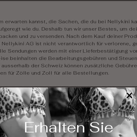
 erwarten kannst, die Sachen, die du bei Nellykini ka
aufgeregt wie du. Deshalb tun wir unser Bestes, um d
rpacken und zu versenden.
Nach dem Kauf deiner Produ
Nellykini AG ist nicht verantwortlich für verlorene, 
le Sendungen werden mit einer Lieferbestätigung von
eise beinhalten die Bearbeitungsgebühren und Steuern
 ausserhalb der Schweiz können zusätzliche Gebühren
n für Zölle und Zoll für alle Bestellungen.
ss Sie mit Ihrer Bestellung zufrieden sind, deshalb bi
Sie mit Ihrer Bestellung zufrieden sind:
Erhalten Sie
t von der Grösse
sse ändern