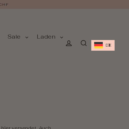
 CHF
Sale
Laden
DE
Einloggen
Suche
 hier versendet. Auch