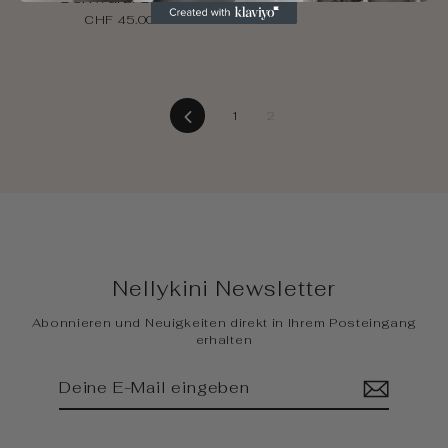
CHF 45.00
Vorherige
1
2
Nellykini Newsletter
Abonnieren und Neuigkeiten direkt in Ihrem Posteingang
erhalten
Deine
Abonnieren
E-
Mail
eingeben