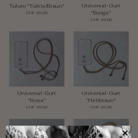
Universal-Gurt
Tulum ''Türkis/Braun''
''Beige''
CHF 55.00
CHF 45.00
Universal-Gurt
Universal-Gurt
''Rosa''
''Hellbraun''
CHF 45.00
CHF 45.00