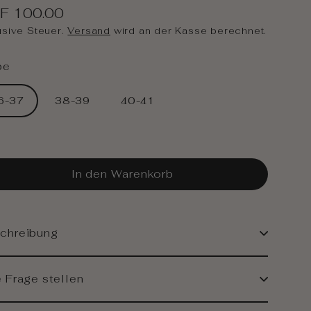
F 100.00
ulärer
usive Steuer.
Versand
wird an der Kasse berechnet.
is
be
6-37
38-39
40-41
In den Warenkorb
chreibung
e Frage stellen