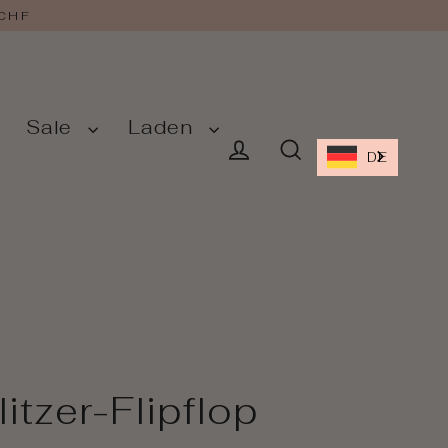
 CHF
Sale
Laden
DE
Einloggen
Suche
litzer-Flipflop