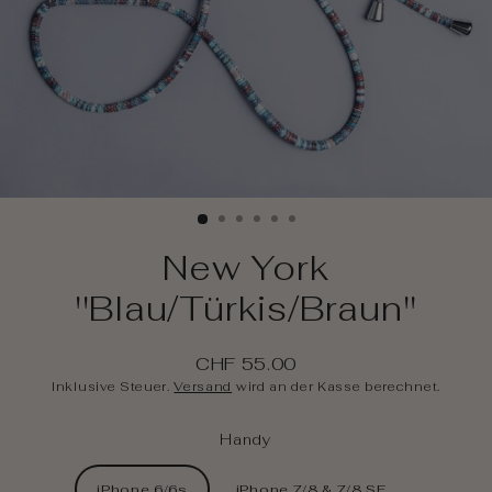
New York
''Blau/Türkis/Braun''
CHF 55.00
Regulärer
Inklusive Steuer.
Versand
wird an der Kasse berechnet.
Preis
Handy
iPhone 6/6s
iPhone 7/8 & 7/8 SE