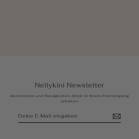
New York ''Blau/Türkis/Braun''
CHF 55.00
Nellykini Newsletter
Abonnieren und Neuigkeiten direkt in Ihrem Posteingang
erhalten
Deine
Abonnieren
E-
Mail
eingeben