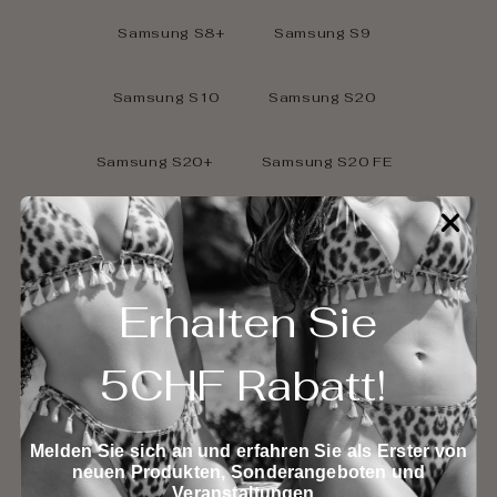
Samsung S8+
Samsung S9
Samsung S10
Samsung S20
Samsung S20+
Samsung S20 FE
Samsung S20 5G
Samsung S20 Ultra
Samsung S21 FE
Samsung S21
Erhalten Sie
Samsung S21+
Samsung S21 Ultra
5CHF Rabatt!
Samsung S21 Plus
Samsung S22
Melden Sie sich an und erfahren Sie als Erster von
neuen Produkten, Sonderangeboten und
Samsung S22+
Huawei P20
Veranstaltungen.