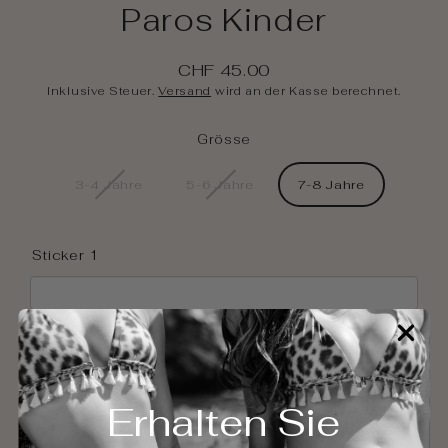
Paros Kinder
CHF 45.00
Regulärer
Inklusive Steuer.
Versand
wird an der Kasse berechnet.
Preis
Grösse
3-4 Jahre
5-6 Jahre
7-8 Jahre
Sticker 1
Sticker 2
Erhalten Sie
In den Warenkorb