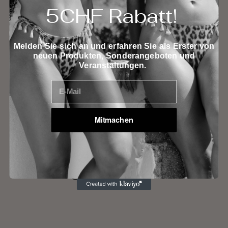
5CHF Rabatt!
Beschreibung
Melden Sie sich an und erfahren Sie als Erster von
neuen Produkten, Sonderangeboten und
Eine Frage stellen
Veranstaltungen.
E-Mail
Mitmachen
Das könnte Ihnen auch
gefallen 🤩