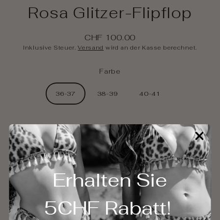
Rosa Glitzer-Flipflop
CHF 100.00
Regulärer
Inklusive Steuer.
Versand
wird an der Kasse berechnet.
Preis
Farbe
36-37
38-39
40-41
In den Warenkorb
Erhalten Sie
Beschreibung
5CHF Rabatt!
Eine Frage stellen