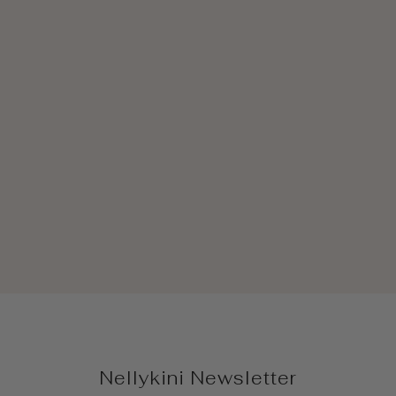
Rosa Glitzer-Flipflop
CHF 100.00
Nellykini Newsletter